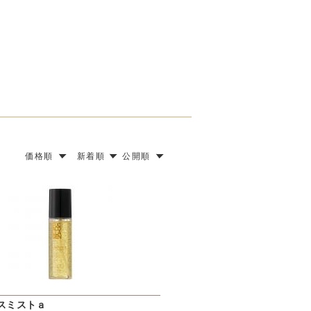
価格順
新着順
公開順
スミストａ